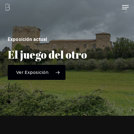
Men
Skip
to
main
content
Exposición actual
El
juego
del
otro
Ver Exposición