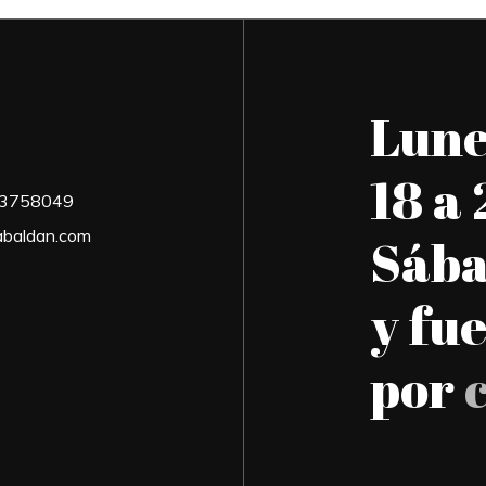
Lune
18 a 
03758049
abaldan.com
Sába
y fu
por