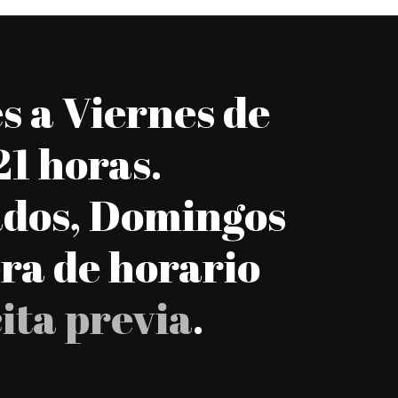
s a Viernes de
21 horas.
dos, Domingos
era de horario
cita previa
.