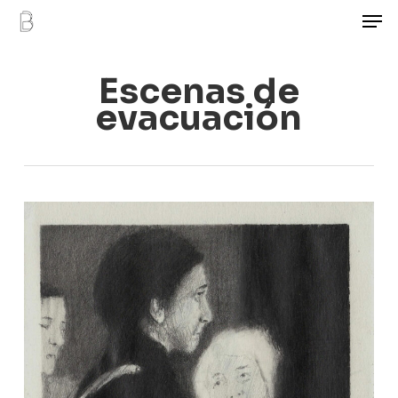
Men
Skip
to
main
Escenas de
content
evacuación