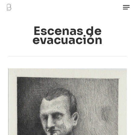
Men
Skip
to
main
Escenas de
content
evacuación