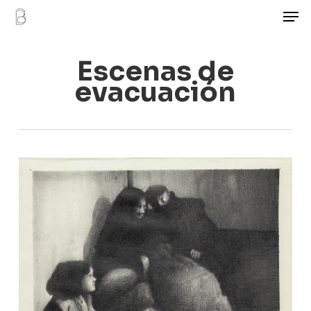
Men
Skip
to
main
Escenas de
content
evacuación