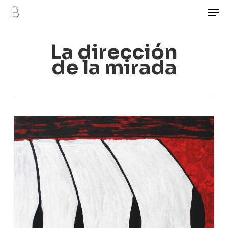
Men
Skip
to
main
La dirección
content
de la mirada