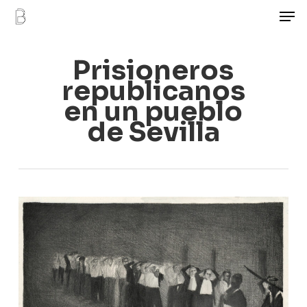
Men
Skip
to
main
Prisioneros
content
republicanos
en un pueblo
de Sevilla