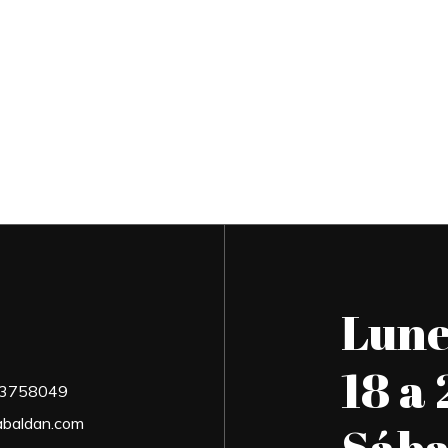
Lune
18 a 
03758049
abaldan.com
Sába