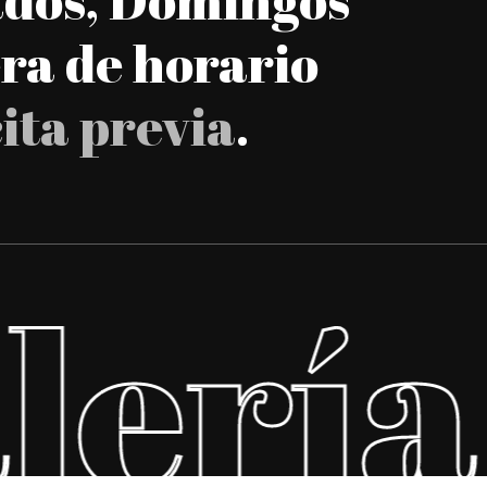
era de horario
cita previa
.
lería