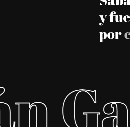
y fu
por
n Ga