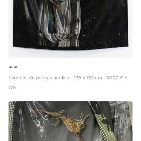
“”””
Láminas de pintura acrílica - 176 x 132 cm - 6000 € +
IVA