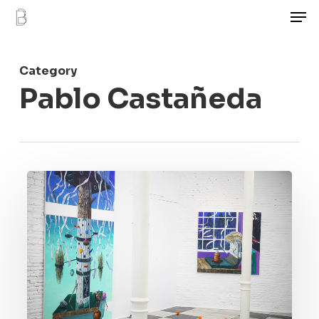
Men
Skip
to
main
Category
content
Pablo Castañeda