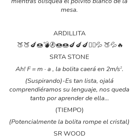
mientras olisquea el polvito blanco de la
mesa.
ARDILLITA
🍑🍑🍆🍩💣🚷🍩🍩🍆🍆🍆🤸‍♀️💦 🍑💦🔥
SRTA STONE
Ah! F = m · a , la bolita caerá en 2m/s
.
2
(Suspirando)-Es tan lista, ojalá
comprendiéramos su lenguaje, nos queda
tanto por aprender de ella…
(TIEMPO)
(Potencialmente la bolita rompe el cristal)
SR WOOD