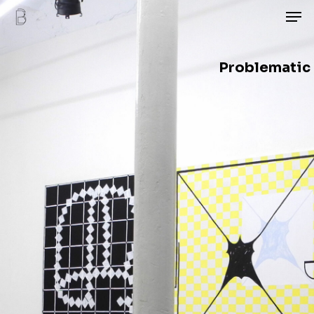
Men
Skip
to
main
Problematic
content